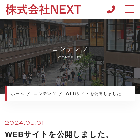
ホーム
当社について
コンテンツ
施工メニュー
CONTENTS
施工実績
お知らせ
コンテンツ
採用サイト
ホーム
コンテンツ
WEBサイトを公開しました。
プライバシーポリシー
2024.05.01
WEBサイトを公開しました。